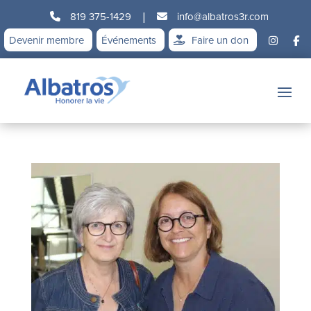
819 375-1429
|
info@albatros3r.com
Devenir membre
Événements
Faire un don