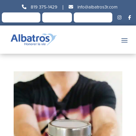
819 375-1429
|
info@albatros3r.com
Devenir membre
Événements
Faire un don