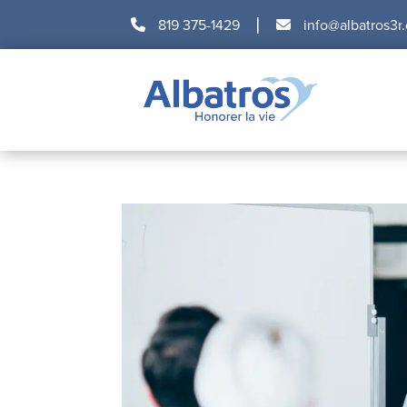
|
819 375-1429
info@albatros3r