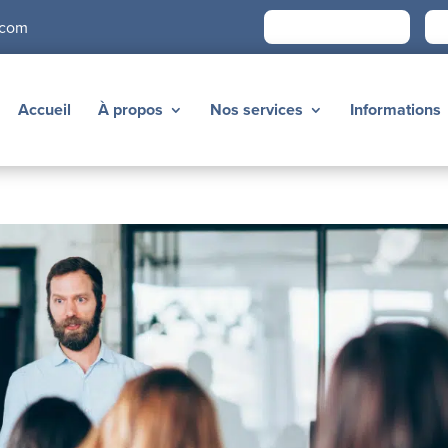
Devenir membre
É
.com
Accueil
À propos
Nos services
Informations