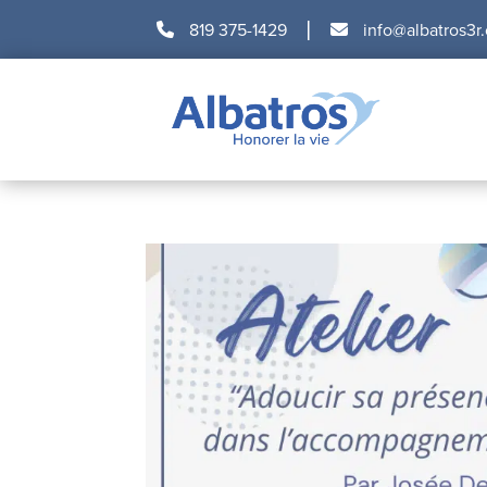
|
819 375-1429
info@albatros3r