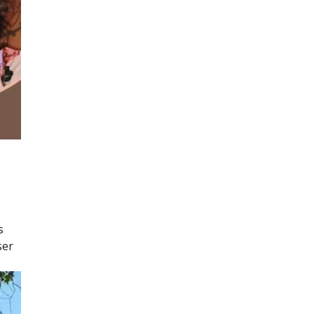
s
ser