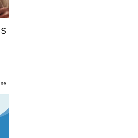
us
 se