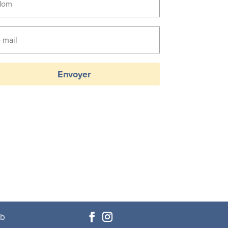
Envoyer
eb