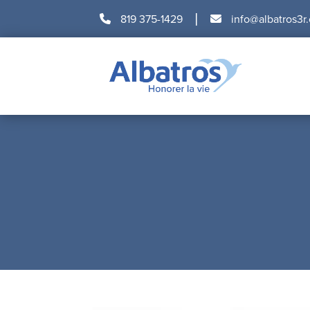
|
819 375-1429
info@albatros3r