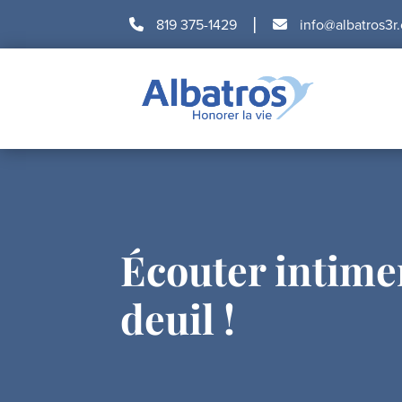
|
819 375-1429
info@albatros3r
Écouter intime
deuil !