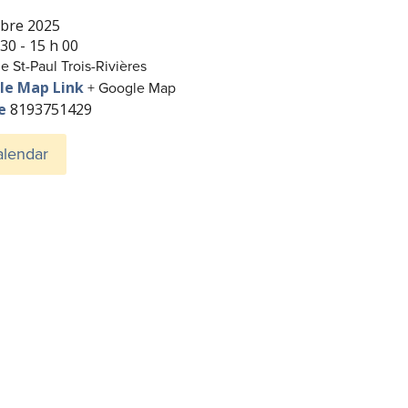
obre 2025
30 - 15 h 00
e St-Paul Trois-Rivières
le Map Link
+ Google Map
ne
8193751429
alendar