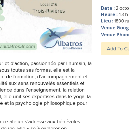
Date :
2 oct
Heure :
13 h 
Lieu :
1800 ru
Venue Goog
Venue Pho
Add To C
t d’action, passionnée par l’humain, la
 sous toutes ses formes, elle est la
ace de formation, d’accompagnement et
ité aux sens renouvelés essentiels et
ience dans l’enseignement, la relation
l, elle unit ses expertises dans le yoga, la
ité et la psychologie philosophique pour
nce atelier s’adresse aux bénévoles
 vie. Elle vise à explorer en