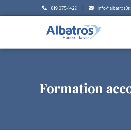
|
819 375-1429
info@albatros3r
Formation acc