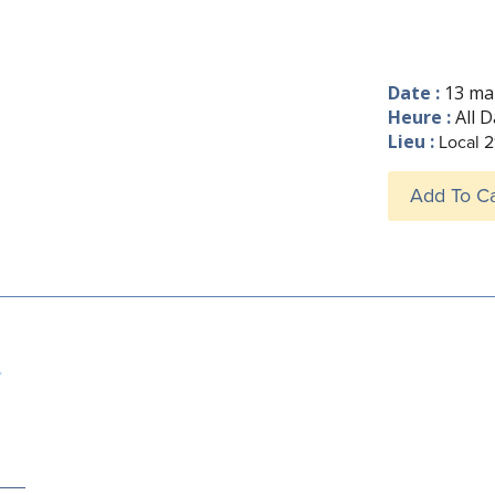
Date :
13 ma
Heure :
All 
Lieu :
Local 2
Add To C