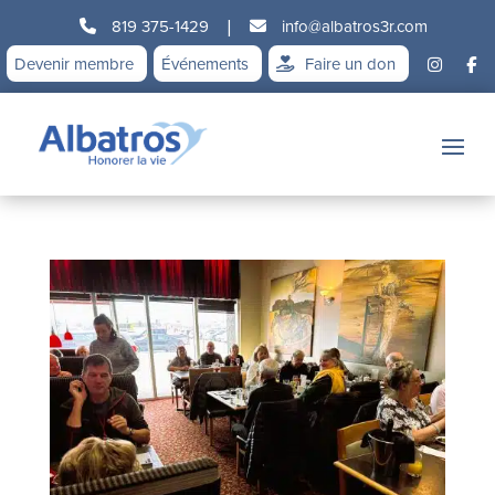
819 375-1429
|
info@albatros3r.com
Devenir membre
Événements
Faire un don